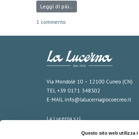
Leggi di più…
1 commento
Via Mondolè 10 – 12100 Cuneo (CN)
TEL +39 0171 348302
E-MAIL
info@lalucernagiocoecreo.it
La Lucerna s.r.l.
Partita IVA/Cod.Fiscale:
Questo sito web utilizza i
01976920049