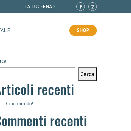
AREE GIOCO E ARREDI URBANI
LA LUCERNA
GIOCO E CREO
TALE
SHOP
rca
Cerca
rticoli recenti
Ciao mondo!
Commenti recenti