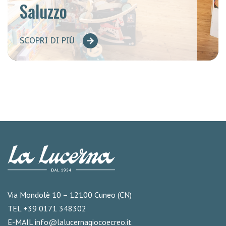
Saluzzo
SCOPRI DI PIÙ
Via Mondolè 10 – 12100 Cuneo (CN)
TEL +39 0171 348302
E-MAIL
info@lalucernagiocoecreo.it